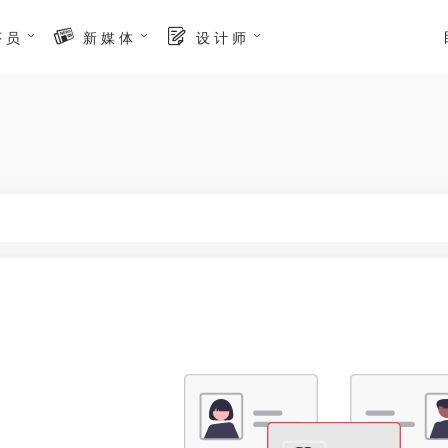
序 员
新 媒 体
设 计 师