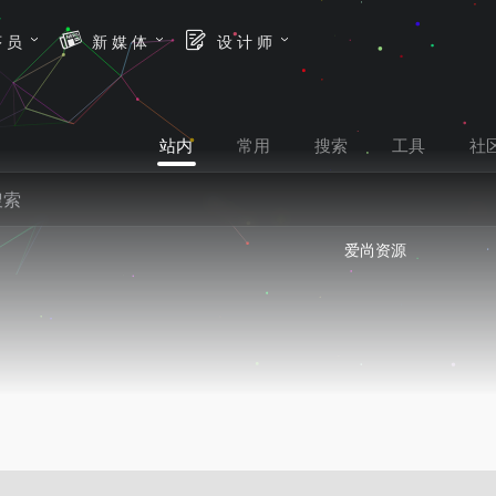
序 员
新 媒 体
设 计 师
站内
常用
搜索
工具
社
爱尚资源