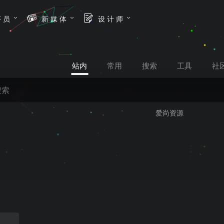
序 员
新 媒 体
设 计 师
站内
常用
搜索
工具
社
爱尚资源