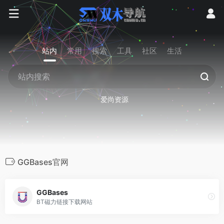
站内
常用
搜索
工具
社区
生活
爱尚资源
GGBases官网
GGBases
BT磁力链接下载网站