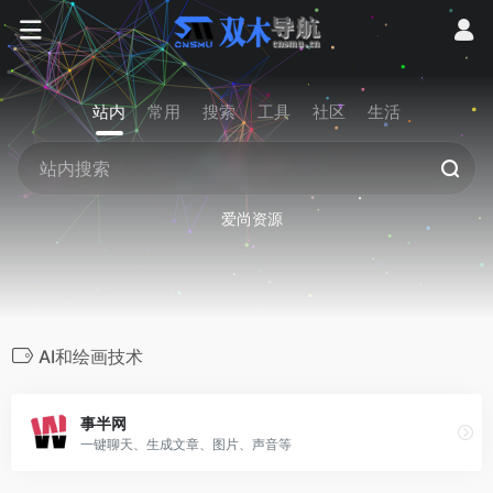
站内
常用
搜索
工具
社区
生活
爱尚资源
AI和绘画技术
事半网
一键聊天、生成文章、图片、声音等