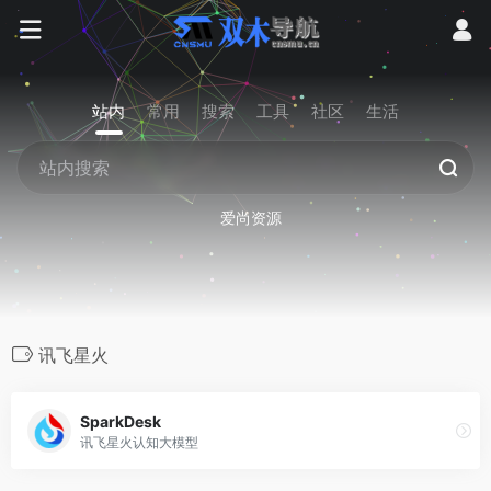
站内
常用
搜索
工具
社区
生活
爱尚资源
讯飞星火
SparkDesk
讯飞星火认知大模型