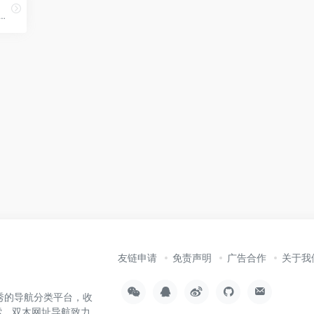
质量原创内容! Friday AI-国内顶尖算法模型,AI自动生成原创文章,60+丰富写作模板,十大写作场景全覆盖,支持改写,续写,扩写,搜索引擎优化,全场景媒体运营神器!
友链申请
免责声明
广告合作
关于我
内优秀的导航分类平台，收
索，双木网址导航致力