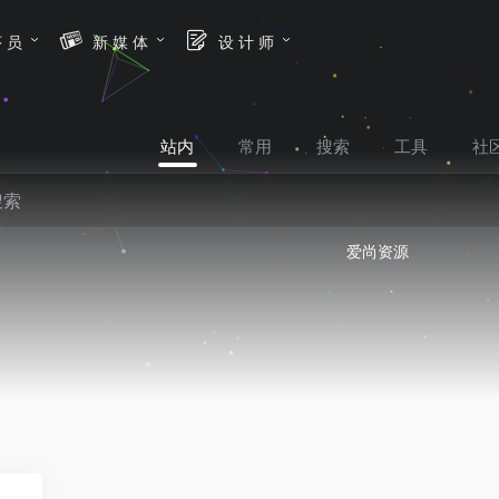
序 员
新 媒 体
设 计 师
站内
常用
搜索
工具
社
爱尚资源