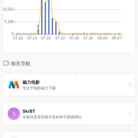
相关导航
磁力电影
专注于电影磁力下载
SkrBT
全银河系资源最丰富的种子搜索网站