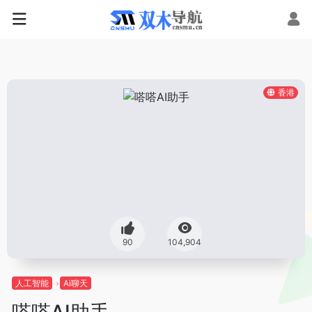
香港
90
104,904
人工智能
Ai聊天
嗒嗒AI助手